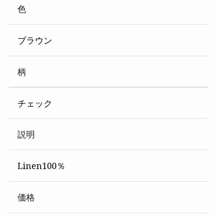
色
ブラウン
柄
チェック
説明
Linen100％
価格