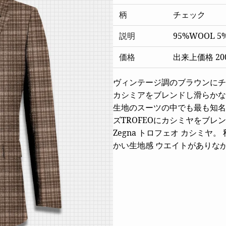
柄
チェック
説明
95%WOOL 5
価格
出来上価格 200
ヴィンテージ調のブラウンにチ
カシミアをブレンドし滑らかな
生地のスーツの中でも最も知名
ズTROFEOにカシミヤをブレンドし
Zegna トロフェオ カシミ
かい生地感 ウエイトがありな