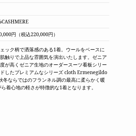
%CASHMERE
,000円（税込220,000円）
ェック柄で洒落感のある1着。ウールをベースに
肌触りで上品な雰囲気を演出いたします。ゼニア
度が高くゼニア生地のオーダースーツ看板シリー
たプレミアムなシリーズ cloth Ermenegildo
ヤ。 秋冬ならではのフランネル調の最高に柔らかく暖
がら着心地の軽さが特徴的な1着となります。