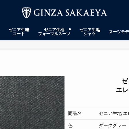
ゼニア生地
ゼニア生地
ゼニア生地
スーツモデ
コート
フォーマルスーツ
シャツ
ゼ
エレク
商品名
ゼニア生地 エ
色
ダークグレー