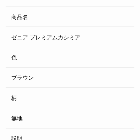
商品名
ゼニア プレミアムカシミア
色
ブラウン
柄
無地
説明