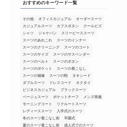
おすすめのキーワード一覧
その他
オフィスカジュアル
オーダースーツ
カジュアルスーツ
カフスボタン
クールビズ
シャツ
ジャケパン
スリーピーススーツ
スーツのあれこれ
スーツのインナー
スーツのクリーニング
スーツのコート
スーツのサイズ
スーツのサスペンダー
スーツのベルト
スーツのボタン
スーツのポケット
スーツの着こなし
スーツの補修
スーツの鞄
タキシード
ダブルスーツ
ドレスコード
ネクタイ
ビジネスカジュアル
ブラックスーツ
ベージュスーツ
ポケットチーフ
メンズ喪服
モーニングコート
リクルートスーツ
レディーススーツ
入学式のスーツ
冬のスーツ着こなし術
卒園式
夏のスーツ着こなし術
成人式でのスーツ