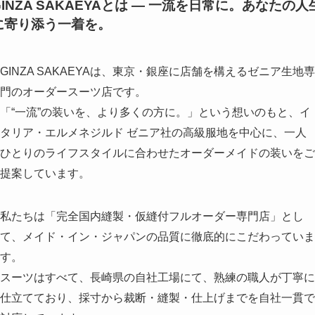
GINZA SAKAEYAとは — 一流を日常に。あなたの人
に寄り添う一着を。
GINZA SAKAEYAは、東京・銀座に店舗を構えるゼニア生地専
門のオーダースーツ店です。
「“一流”の装いを、より多くの方に。」という想いのもと、イ
タリア・エルメネジルド ゼニア社の高級服地を中心に、一人
ひとりのライフスタイルに合わせたオーダーメイドの装いをご
提案しています。
私たちは「完全国内縫製・仮縫付フルオーダー専門店」とし
て、メイド・イン・ジャパンの品質に徹底的にこだわっていま
す。
スーツはすべて、長崎県の自社工場にて、熟練の職人が丁寧に
仕立てており、採寸から裁断・縫製・仕上げまでを自社一貫で