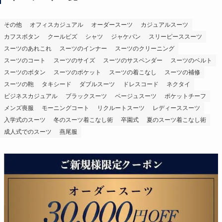
その他
オフィスカジュアル
オーダースーツ
カジュアルスーツ
カフスボタン
クールビズ
シャツ
ジャケパン
スリーピーススーツ
スーツのあれこれ
スーツのインナー
スーツのクリーニング
スーツのコート
スーツのサイズ
スーツのサスペンダー
スーツのベルト
スーツのボタン
スーツのポケット
スーツの着こなし
スーツの補修
スーツの鞄
タキシード
ダブルスーツ
ドレスコード
ネクタイ
ビジネスカジュアル
ブラックスーツ
ベージュスーツ
ポケットチーフ
メンズ喪服
モーニングコート
リクルートスーツ
レディーススーツ
入学式のスーツ
冬のスーツ着こなし術
卒園式
夏のスーツ着こなし術
成人式でのスーツ
燕尾服