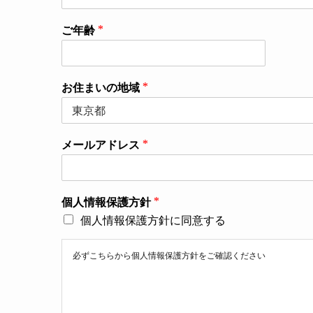
ご年齢
*
*
お住まいの地域
*
個
人
情
報
メールアドレス
*
保
護
方
針
個人情報保護方針
*
*
個人情報保護方針に同意する
必ずこちらから個人情報保護方針をご確認ください